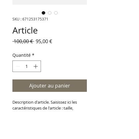
SKU : 671253175371
Article
Prix
Prix
 100,00 € 
95,00 €
original
promotionnel
Quantité
*
Ajouter au panier
Description d'article. Saisissez ici les 
caractéristiques de l'article : taille, 
matière et autres informations utiles.
DÉTAILS D'ARTICLE