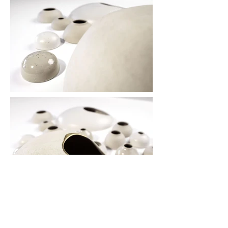
mural
grès blanc et or