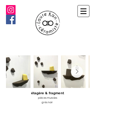
étagère & fragment
pièces murales
grès noir